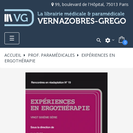
99, boulevard de l'Hôpital, 75013 Paris
Toggle
☰

settings
0
navigation
ACCUEIL
PROF. PARAMÉDICALES
EXPÉRIENCES EN
ERGOTHÉRAPIE