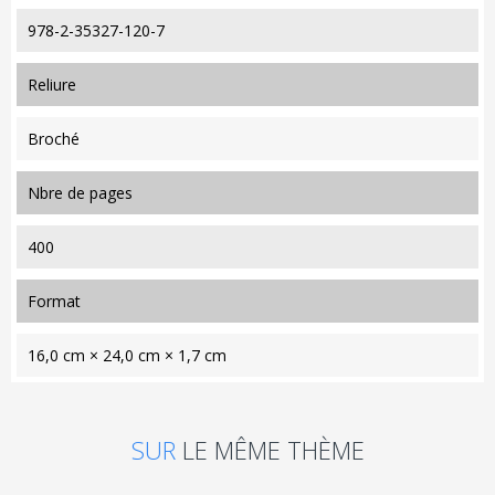
978-2-35327-120-7
reliure
Broché
nbre de pages
400
format
16,0 cm × 24,0 cm × 1,7 cm
SUR
LE MÊME THÈME