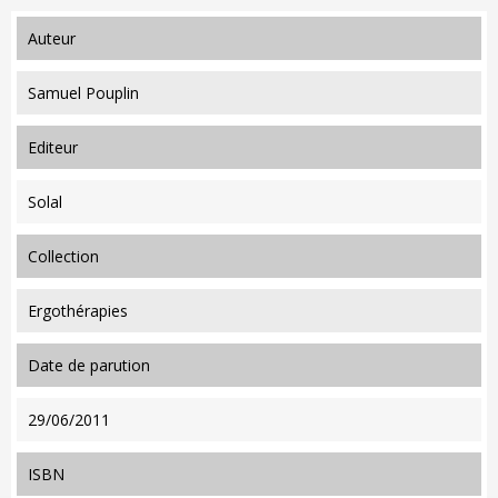
auteur
Samuel Pouplin
editeur
Solal
collection
Ergothérapies
date de parution
29/06/2011
ISBN