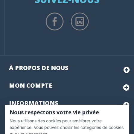
À PROPOS DE NOUS
MON
COMPTE
INFORMATIONS
Nous respectons votre vie privée
Nous utilisons des cookies pour améliorer votre
Marchand approuvé par la Société des Avis Garantis,
cliquez ici
pour vérifier
.
expérience. Vous pouvez choisir les catégories de cookies
que vous acceptez.