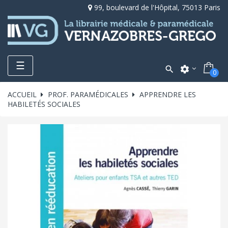
99, boulevard de l'Hôpital, 75013 Paris
Toggle
☰

settings
0
navigation
ACCUEIL
PROF. PARAMÉDICALES
APPRENDRE LES
HABILETÉS SOCIALES