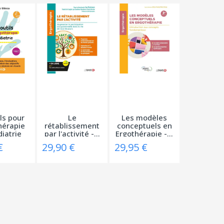
ls pour
Le
Les modèles
hérapie
rétablissement
conceptuels en
iatrie
par l'activité -...
Ergothérapie -...
€
29,90 €
29,95 €