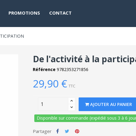
PROMOTIONS
CONTACT
RTICIPATION
De l'activité à la partici
Référence
9782353271856
29,90 €
TTC
AJOUTER AU PANIER
Disponible sur commande (expédié sous 3 à 6 jour
Partager