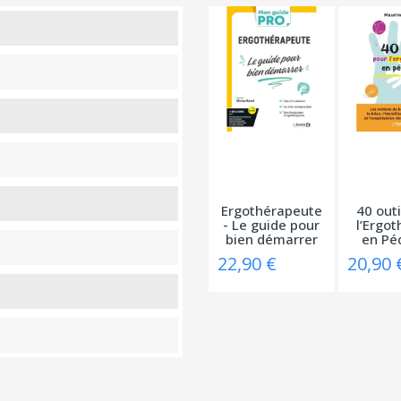
Ergothérapeute
40 outi
- Le guide pour
l’Ergot
bien démarrer
en Péd
22,90 €
20,90 