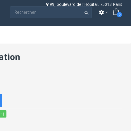
99, boulevard de l'Hôpital, 75013 Paris
settings

0
pation
s)