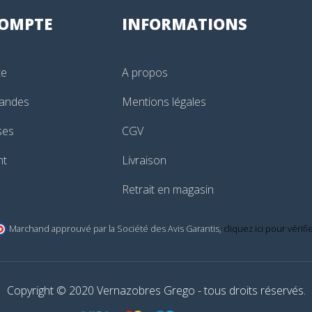
OMPTE
INFORMATIONS
te
A propos
andes
Mentions légales
ses
CGV
nt
Livraison
Retrait en magasin
Marchand approuvé par la Société des Avis Garantis,
cliquez ici pour vérifi
Copyright © 2020 Vernazobres Grego - tous droits réservés.