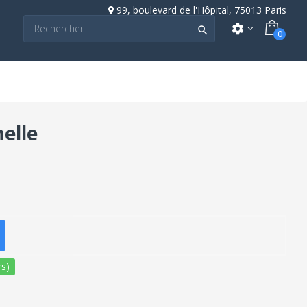
99, boulevard de l'Hôpital, 75013 Paris
settings

0
melle
s)