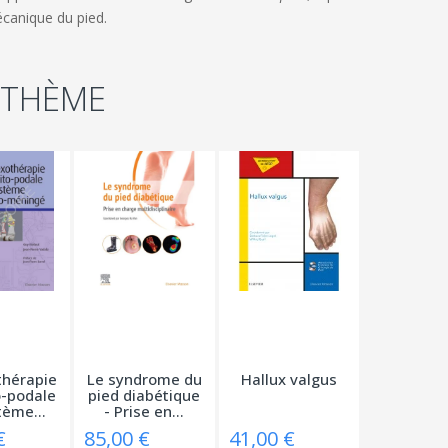
écanique du pied.
 THÈME
thérapie
Le syndrome du
Hallux valgus
o-podale
pied diabétique
tème...
- Prise en...
€
85,00 €
41,00 €