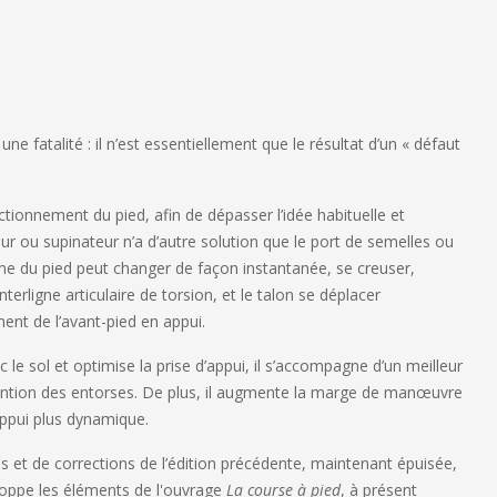
e fatalité : il n’est essentiellement que le résultat d’un « défaut
ionnement du pied, afin de dépasser l’idée habituelle et
ur ou supinateur n’a d’autre solution que le port de semelles ou
rme du pied peut changer de façon instantanée, se creuser,
interligne articulaire de torsion, et le talon se déplacer
nt de l’avant-pied en appui.
 le sol et optimise la prise d’appui, il s’accompagne d’un meilleur
révention des entorses. De plus, il augmente la marge de manœuvre
appui plus dynamique.
es et de corrections de l’édition précédente, maintenant épuisée,
oppe les éléments de l'ouvrage
La course à pied
, à présent