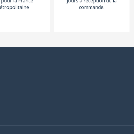
pour la France
jours à réception de la
étropolitaine
commande.