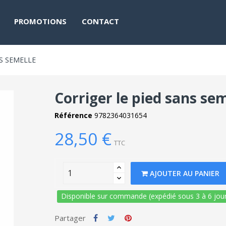
PROMOTIONS
CONTACT
S SEMELLE
Corriger le pied sans se
Référence
9782364031654
28,50 €
TTC
AJOUTER AU PANIER
Disponible sur commande (expédié sous 3 à 6 jour
Partager