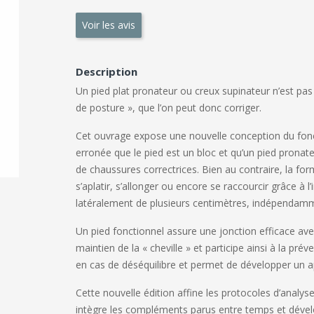
Voir les avis
Description
Un pied plat pronateur ou creux supinateur n’est pas un
de posture », que l’on peut donc corriger.
Cet ouvrage expose une nouvelle conception du fonct
erronée que le pied est un bloc et qu’un pied pronate
de chaussures correctrices. Bien au contraire, la fo
s’aplatir, s’allonger ou encore se raccourcir grâce à l’
latéralement de plusieurs centimètres, indépendamme
Un pied fonctionnel assure une jonction efficace avec
maintien de la « cheville » et participe ainsi à la p
en cas de déséquilibre et permet de développer un 
Cette nouvelle édition affine les protocoles d’analys
intègre les compléments parus entre temps et dével