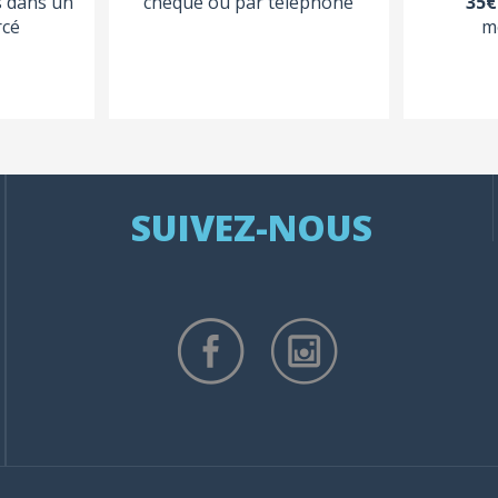
s dans un
chèque ou par téléphone
35€
rcé
m
SUIVEZ-NOUS