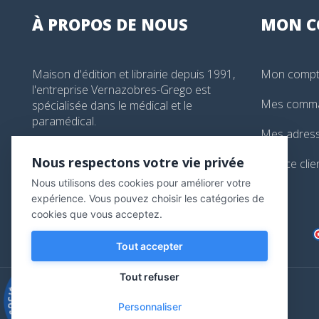
À PROPOS DE NOUS
MON
C
Maison d'édition et librairie depuis 1991,
Mon comp
l'entreprise Vernazobres-Grego est
Mes comm
spécialisée dans le médical et le
paramédical.
Mes adres
99, boulevard de l'Hôpital, Paris, France
Nous respectons votre vie privée
Service clie
01 44 24 13 61
Nous utilisons des cookies pour améliorer votre
librairie@vg-editions.com
expérience. Vous pouvez choisir les catégories de
cookies que vous acceptez.
Tout accepter
Tout refuser
9.3
/10
Personnaliser
543 avis