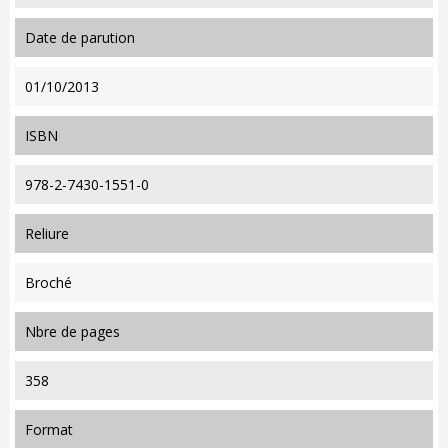
date de parution
01/10/2013
ISBN
978-2-7430-1551-0
reliure
Broché
nbre de pages
358
format