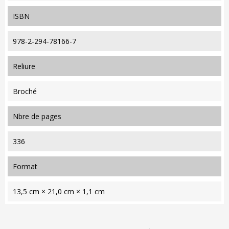
ISBN
978-2-294-78166-7
reliure
Broché
nbre de pages
336
format
13,5 cm × 21,0 cm × 1,1 cm