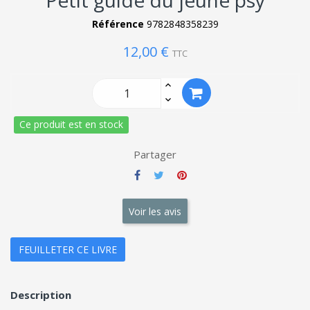
Petit guide du jeune psy
Référence
9782848358239
12,00 €
TTC
Ce produit est en stock
Partager
Voir les avis
FEUILLETER CE LIVRE
Description