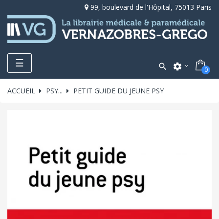
99, boulevard de l'Hôpital, 75013 Paris
Toggle
☰

settings
0
navigation
ACCUEIL
PSY...
PETIT GUIDE DU JEUNE PSY