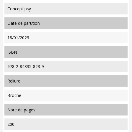
Concept psy
date de parution
18/01/2023
ISBN
978-2-84835-823-9
reliure
Broché
nbre de pages
200