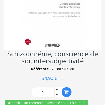
Schizophrénie, conscience de
soi, intersubjectivité
Référence
9782807314986
34,90 €
TTC
Disponible sur commande (expédié sous 3 à 6 jours)