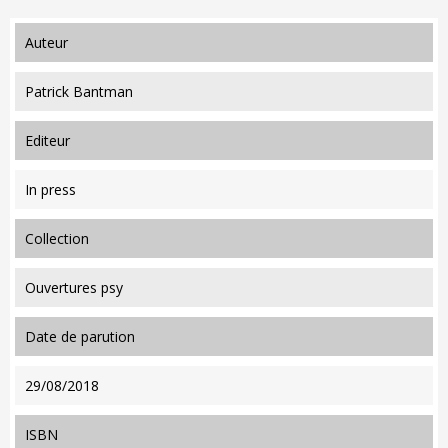
auteur
Patrick Bantman
editeur
In press
collection
Ouvertures psy
date de parution
29/08/2018
ISBN