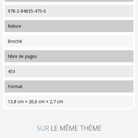
978-2-84835-475-0
reliure
Broché
nbre de pages
453
format
13,8 cm × 20,6 cm × 2,7 cm
SUR
LE MÊME THÈME