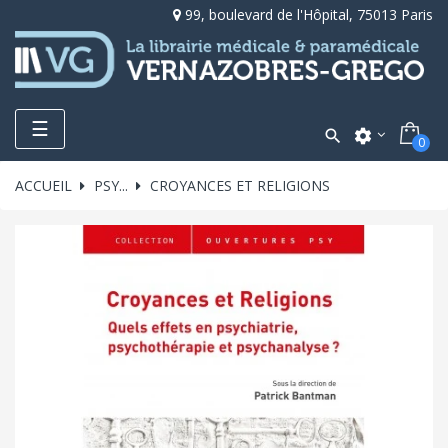
99, boulevard de l'Hôpital, 75013 Paris
Toggle
☰

settings
0
navigation
ACCUEIL
PSY...
CROYANCES ET RELIGIONS