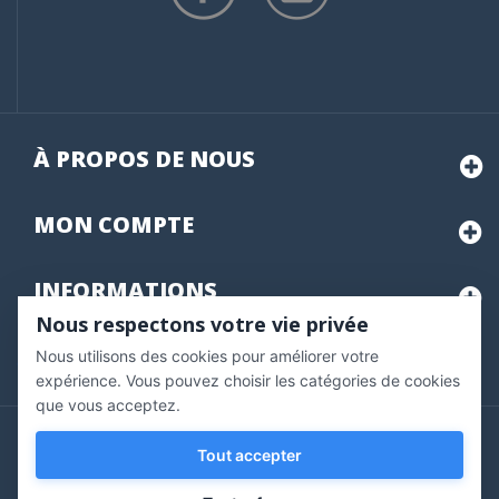
À PROPOS DE NOUS
MON
COMPTE
INFORMATIONS
Nous respectons votre vie privée
Nous utilisons des cookies pour améliorer votre
Marchand approuvé par la Société des Avis Garantis,
cliquez ici
pour vérifier
.
expérience. Vous pouvez choisir les catégories de cookies
que vous acceptez.
Copyright © 2020 Vernazobres Grego - tous droits
Tout accepter
réservés.