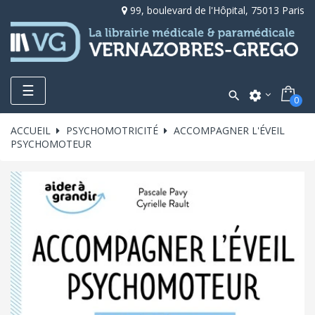
99, boulevard de l'Hôpital, 75013 Paris
Toggle
☰

settings
0
navigation
ACCUEIL
PSYCHOMOTRICITÉ
ACCOMPAGNER L'ÉVEIL
PSYCHOMOTEUR