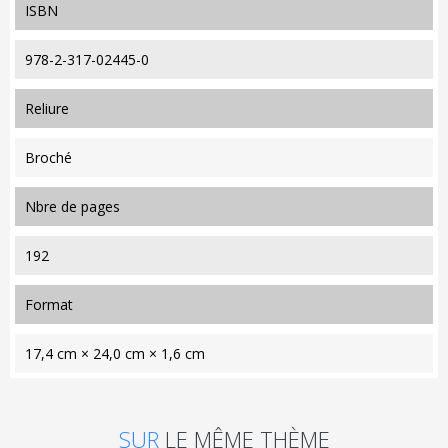
ISBN
978-2-317-02445-0
reliure
Broché
nbre de pages
192
format
17,4 cm × 24,0 cm × 1,6 cm
SUR
LE MÊME THÈME