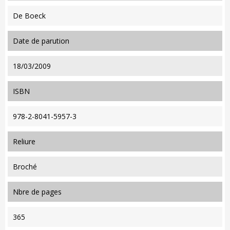
De Boeck
date de parution
18/03/2009
ISBN
978-2-8041-5957-3
reliure
Broché
nbre de pages
365