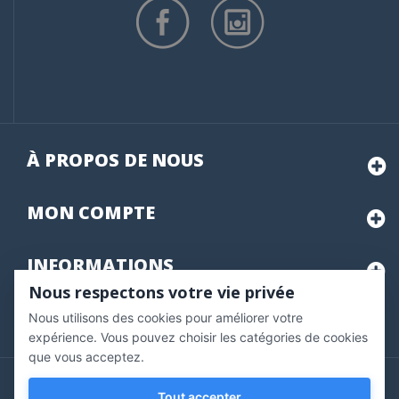
À PROPOS DE NOUS
MON
COMPTE
INFORMATIONS
Nous respectons votre vie privée
Nous utilisons des cookies pour améliorer votre
Marchand approuvé par la Société des Avis Garantis,
cliquez ici
pour vérifier
.
expérience. Vous pouvez choisir les catégories de cookies
que vous acceptez.
Copyright © 2020 Vernazobres Grego - tous droits
Tout accepter