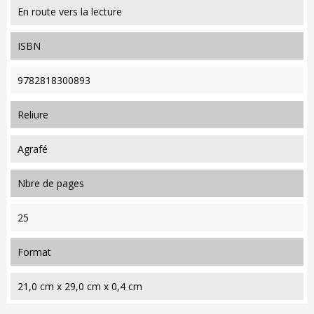
En route vers la lecture
ISBN
9782818300893
reliure
Agrafé
nbre de pages
25
format
21,0 cm x 29,0 cm x 0,4 cm