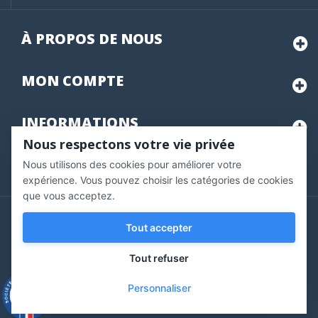
À PROPOS DE NOUS
MON
COMPTE
INFORMATIONS
Nous respectons votre vie privée
Nous utilisons des cookies pour améliorer votre
Marchand approuvé par la Société des Avis Garantis,
cliquez ici
pour vérifier
.
expérience. Vous pouvez choisir les catégories de cookies
(1 avis
que vous acceptez.
Copyright © 2020 Vernazobres Grego - tous droits
Tout accepter
réservés.
Tout refuser
Personnaliser
9.3
/10
543 avis