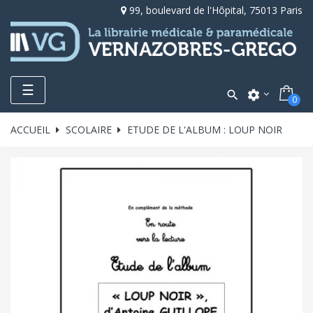
99, boulevard de l'Hôpital, 75013 Paris
Toggle
☰

settings
0
navigation
ACCUEIL
SCOLAIRE
ETUDE DE L'ALBUM : LOUP NOIR