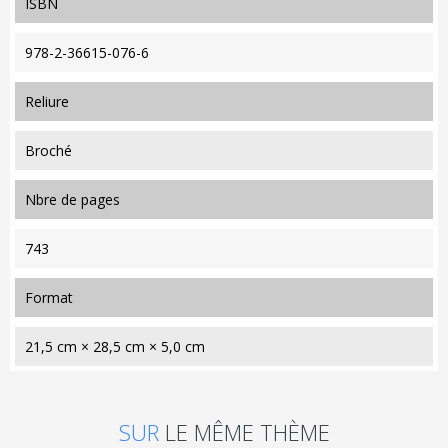
ISBN
978-2-36615-076-6
reliure
Broché
nbre de pages
743
format
21,5 cm × 28,5 cm × 5,0 cm
SUR
LE MÊME THÈME