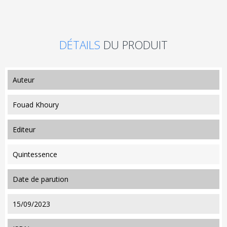
DÉTAILS
DU PRODUIT
auteur
Fouad Khoury
editeur
Quintessence
date de parution
15/09/2023