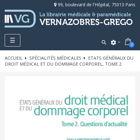
99, boulevard de l'Hôpital, 75013 Paris
Toggle
☰

settings
0
navigation
ACCUEIL
SPÉCIALITÉS MÉDICALES
ETATS GÉNÉRAUX DU
DROIT MÉDICAL ET DU DOMMAGE CORPOREL, TOME 2