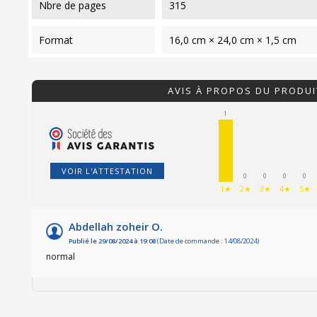
nbre de pages
315
format
16,0 cm × 24,0 cm × 1,5 cm
AVIS À PROPOS DU PRODUI
1
VOIR L'ATTESTATION
0
0
0
0
1★
2★
3★
4★
5★
Abdellah zoheir O.
Publié le 29/08/2024 à 19:08
(Date de commande : 14/08/2024)
normal