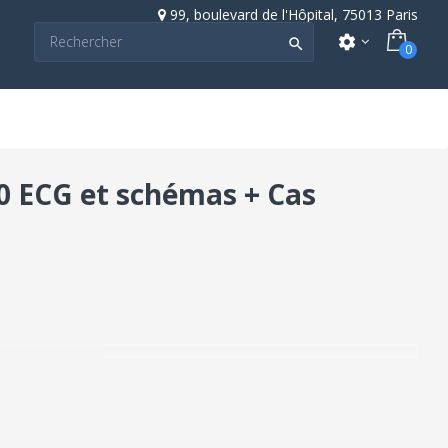
99, boulevard de l'Hôpital, 75013 Paris
settings

0
80 ECG et schémas + Cas