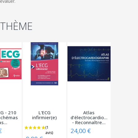
évaluer.
 THÈME
G - 210
L'ECG
Atlas
schémas
infirmier(e)
d’électrocardiographie
s...
- Reconnaître...
€
24,00 €