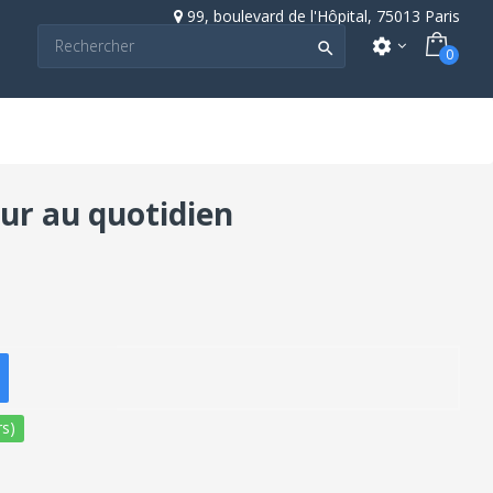
99, boulevard de l'Hôpital, 75013 Paris
settings

0
eur au quotidien
s)