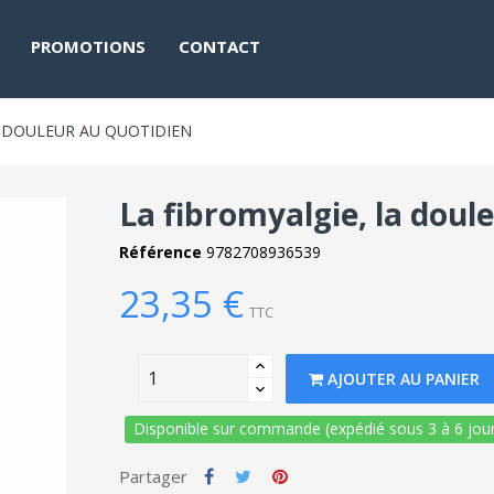
PROMOTIONS
CONTACT
A DOULEUR AU QUOTIDIEN
La fibromyalgie, la doul
Référence
9782708936539
23,35 €
TTC
AJOUTER AU PANIER
Disponible sur commande (expédié sous 3 à 6 jour
Partager