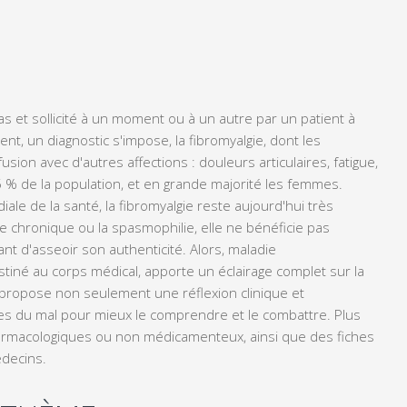
l pas et sollicité à un moment ou à un autre par un patient à
nt, un diagnostic s'impose, la fibromyalgie, dont les
sion avec d'autres affections : douleurs articulaires, fatigue,
5 % de la population, et en grande majorité les femmes.
le de la santé, la fibromyalgie reste aujourd'hui très
 chronique ou la spasmophilie, elle ne bénéficie pas
t d'asseoir son authenticité. Alors, maladie
iné au corps médical, apporte un éclairage complet sur la
 propose non seulement une réflexion clinique et
es du mal pour mieux le comprendre et le combattre. Plus
pharmacologiques ou non médicamenteux, ainsi que des fiches
édecins.