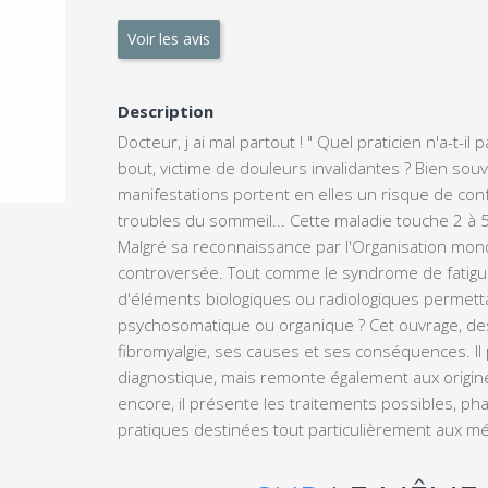
Voir les avis
Description
Docteur, j ai mal partout ! " Quel praticien n'a-t-i
bout, victime de douleurs invalidantes ? Bien souve
manifestations portent en elles un risque de confu
troubles du sommeil... Cette maladie touche 2 à 
Malgré sa reconnaissance par l'Organisation mondia
controversée. Tout comme le syndrome de fatigue
d'éléments biologiques ou radiologiques permettan
psychosomatique ou organique ? Cet ouvrage, dest
fibromyalgie, ses causes et ses conséquences. Il
diagnostique, mais remonte également aux origin
encore, il présente les traitements possibles, 
pratiques destinées tout particulièrement aux m