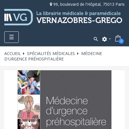
99, boulevard de l'Hôpital, 75013 Paris
Toggle
☰

settings
0
navigation
ACCUEIL
SPÉCIALITÉS MÉDICALES
MÉDECINE
D'URGENCE PRÉHOSPITALIÈRE