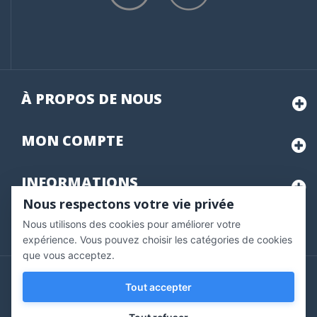
À PROPOS DE NOUS
MON
COMPTE
INFORMATIONS
Nous respectons votre vie privée
Nous utilisons des cookies pour améliorer votre
Marchand approuvé par la Société des Avis Garantis,
cliquez ici
pour vérifier
.
expérience. Vous pouvez choisir les catégories de cookies
que vous acceptez.
Copyright © 2020 Vernazobres Grego - tous droits
Tout accepter
réservés.