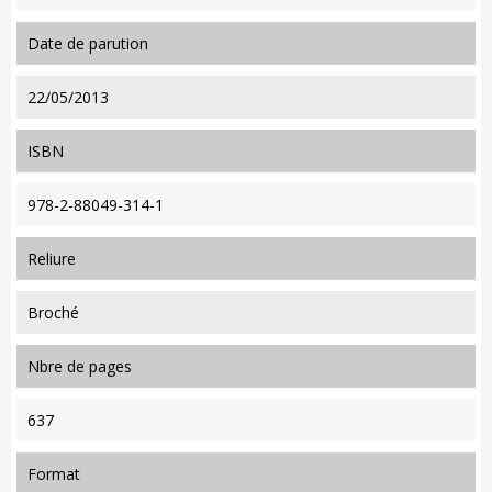
date de parution
22/05/2013
ISBN
978-2-88049-314-1
reliure
Broché
nbre de pages
637
format