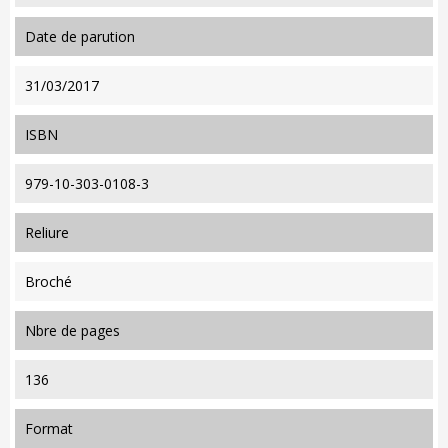
date de parution
31/03/2017
ISBN
979-10-303-0108-3
reliure
Broché
nbre de pages
136
format