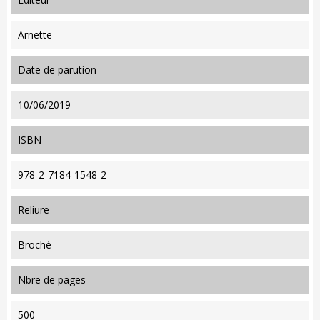
Arnette
date de parution
10/06/2019
ISBN
978-2-7184-1548-2
reliure
Broché
nbre de pages
500