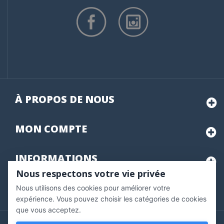
À PROPOS DE NOUS
MON
COMPTE
INFORMATIONS
Nous respectons votre vie privée
Nous utilisons des cookies pour améliorer votre
Marchand approuvé par la Société des Avis Garantis,
cliquez ici
pour vérifier
.
expérience. Vous pouvez choisir les catégories de cookies
que vous acceptez.
Copyright © 2020 Vernazobres Grego - tous droits