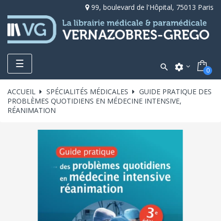
99, boulevard de l'Hôpital, 75013 Paris
Toggle
☰

settings
0
navigation
ACCUEIL
SPÉCIALITÉS MÉDICALES
GUIDE PRATIQUE DES
PROBLÈMES QUOTIDIENS EN MÉDECINE INTENSIVE,
RÉANIMATION