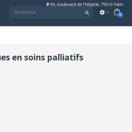
99, boulevard de l'Hôpital, 75013 Paris
settings

0
s en soins palliatifs