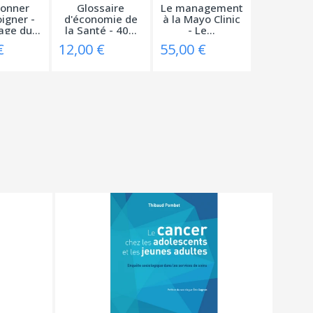
onner
Glossaire
Le management
igner -
d'économie de
à la Mayo Clinic
ge du...
la Santé - 40...
- Le...
€
12,00 €
55,00 €