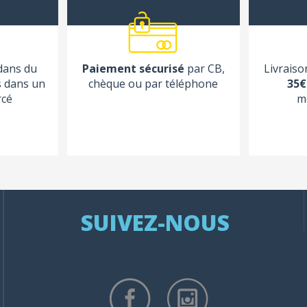
 dans du
Paiement sécurisé
par CB,
Livraiso
s dans un
chèque ou par téléphone
35€
rcé
m
SUIVEZ-NOUS