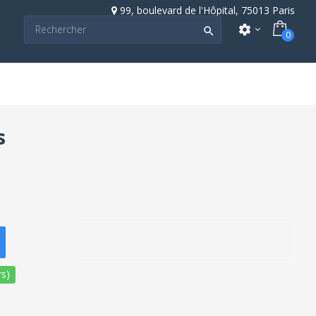
99, boulevard de l'Hôpital, 75013 Paris
settings

0
s
s)