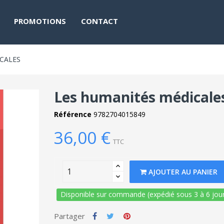
PROMOTIONS
CONTACT
CALES
Les humanités médicale
Référence
9782704015849
36,00 €
TTC
AJOUTER AU PANIER
Disponible sur commande (expédié sous 3 à 6 jour
Partager