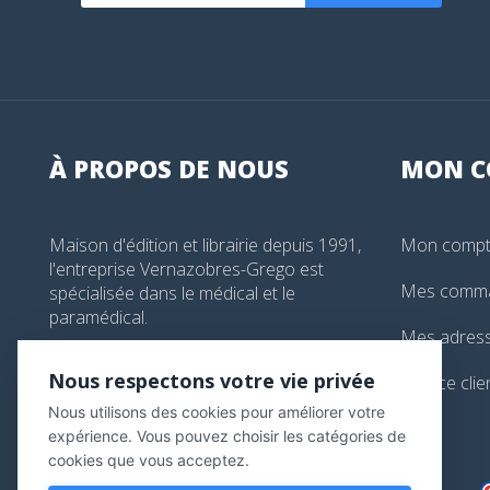
À PROPOS DE NOUS
MON
C
Maison d'édition et librairie depuis 1991,
Mon comp
l'entreprise Vernazobres-Grego est
Mes comm
spécialisée dans le médical et le
paramédical.
Mes adres
99, boulevard de l'Hôpital, Paris, France
Nous respectons votre vie privée
Service clie
01 44 24 13 61
Nous utilisons des cookies pour améliorer votre
librairie@vg-editions.com
expérience. Vous pouvez choisir les catégories de
cookies que vous acceptez.