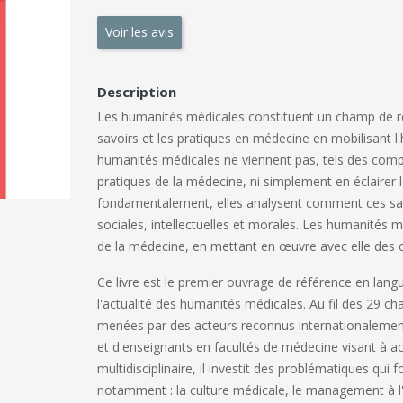
Voir les avis
Description
Les humanités médicales constituent un champ de rech
savoirs et les pratiques en médecine en mobilisant l'hi
humanités médicales ne viennent pas, tels des comp
pratiques de la médecine, ni simplement en éclairer l
fondamentalement, elles analysent comment ces savoi
sociales, intellectuelles et morales. Les humanités m
de la médecine, en mettant en œuvre avec elle des co
Ce livre est le premier ouvrage de référence en langue
l'actualité des humanités médicales. Au fil des 29 c
menées par des acteurs reconnus internationalement, 
et d'enseignants en facultés de médecine visant à ac
multidisciplinaire, il investit des problématiques qu
notamment : la culture médicale, le management à l'h