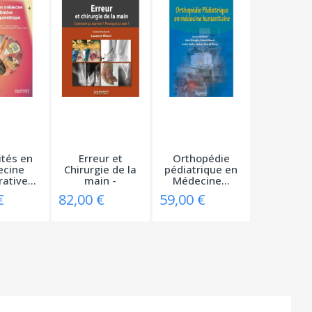
ités en
Erreur et
Orthopédie
cine
Chirurgie de la
pédiatrique en
ative...
main -
Médecine...
Comment...
€
82,00 €
59,00 €