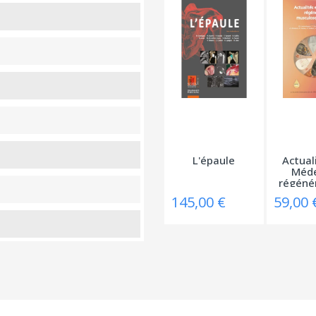
L'épaule
Actual
Méde
régénér
145,00 €
59,00 