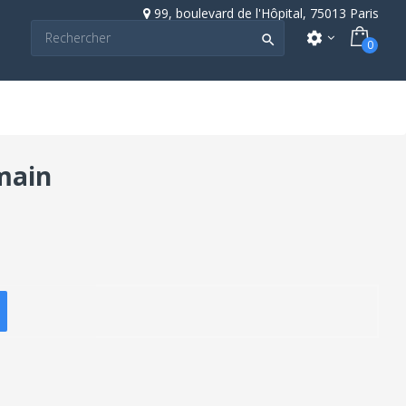
99, boulevard de l'Hôpital, 75013 Paris
settings

0
main