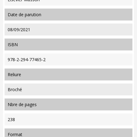
date de parution
08/09/2021
ISBN
978-2-294-77465-2
reliure
Broché
nbre de pages
238
format