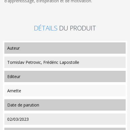
d'apprentissage, d'inspiration et de motivation.
DÉTAILS
DU PRODUIT
auteur
Tomislav Petrovic, Frédéric Lapostolle
editeur
Arnette
date de parution
02/03/2023