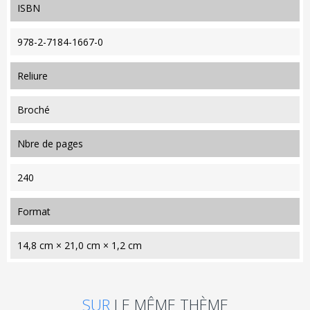
ISBN
978-2-7184-1667-0
reliure
Broché
nbre de pages
240
format
14,8 cm × 21,0 cm × 1,2 cm
SUR
LE MÊME THÈME