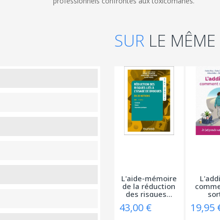
professionnels confrontés aux toxicomanes.
SUR
LE MÊME
L'aide-mémoire
L'addi
de la réduction
commen
des risques...
sort
43,00 €
19,95 