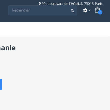
99, boulevard de l'Hôpital, 75013 Paris
settings

0
manie