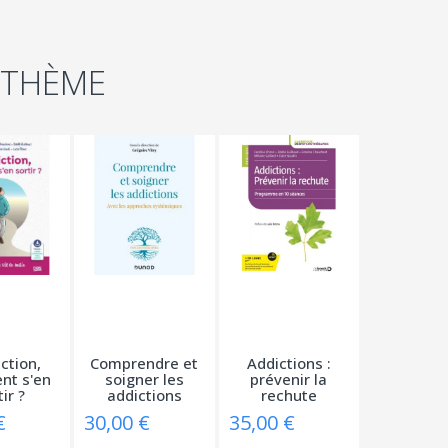
 THÈME
ction,
Comprendre et
Addictions :
t s'en
soigner les
prévenir la
ir ?
addictions
rechute
€
30,00 €
35,00 €