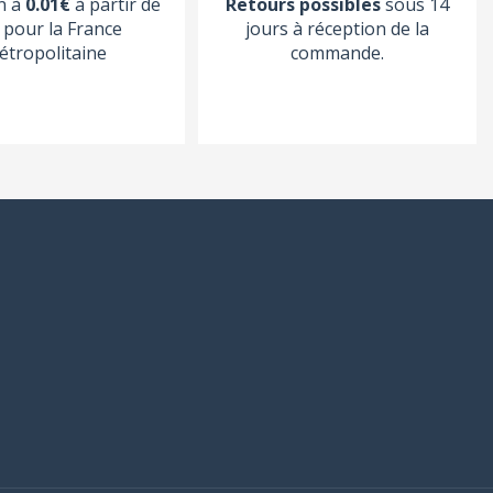
n à
0.01€
à partir de
Retours possibles
sous 14
pour la France
jours à réception de la
étropolitaine
commande.