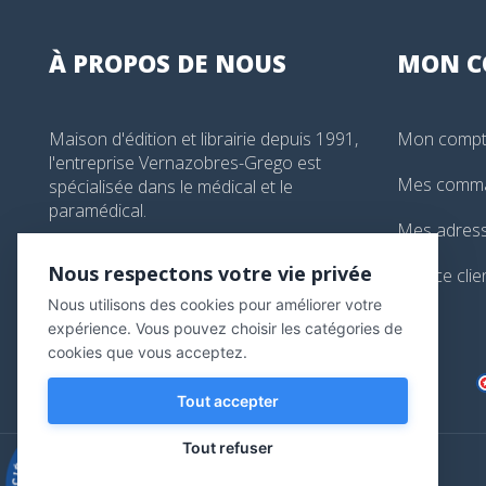
À PROPOS DE NOUS
MON
C
Maison d'édition et librairie depuis 1991,
Mon comp
l'entreprise Vernazobres-Grego est
Mes comm
spécialisée dans le médical et le
paramédical.
Mes adres
99, boulevard de l'Hôpital, Paris, France
Nous respectons votre vie privée
Service clie
01 44 24 13 61
Nous utilisons des cookies pour améliorer votre
librairie@vg-editions.com
expérience. Vous pouvez choisir les catégories de
cookies que vous acceptez.
Tout accepter
Tout refuser
9.3
/10