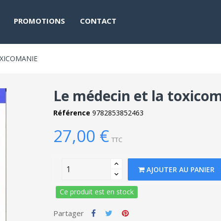
PROMOTIONS
CONTACT
OXICOMANIE
Le médecin et la toxico
Référence
9782853852463
27,00 €
TTC
AJOUTER AU PANIER
Ce produit est en stock
Partager