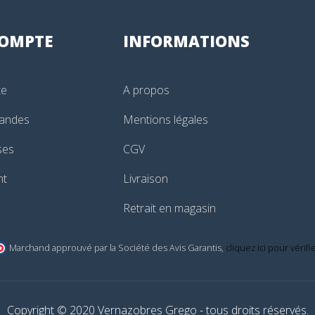
OMPTE
INFORMATIONS
te
A propos
andes
Mentions légales
ses
CGV
nt
Livraison
Retrait en magasin
Marchand approuvé par la Société des Avis Garantis,
cliquez ici pour vérifi
Copyright © 2020 Vernazobres Grego - tous droits réservés.