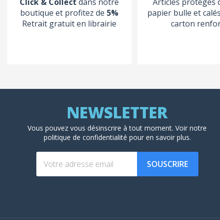
Click & Collect
dans notre
Articles protégés
boutique et profitez de
5%
papier bulle et calé
Retrait gratuit en librairie
carton renfo
Vous pouvez vous désinscrire à tout moment. Voir
notre
politique de confidentialité
pour en savoir plus.
SOUSCRIRE