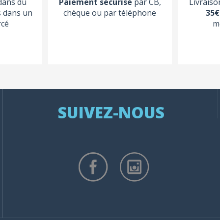
 dans du
Paiement sécurisé
par CB,
Livraiso
s dans un
chèque ou par téléphone
35€
rcé
m
SUIVEZ-NOUS