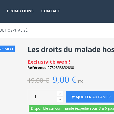
PROMOTIONS
CONTACT
DE HOSPITALISÉ
Les droits du malade hos
ROMO !
Exclusivité web !
Référence
9782853852838
9,00 €
19,00 €
TTC
AJOUTER AU PANIER
Disponible sur commande (expédié sous 3 à 6 jour