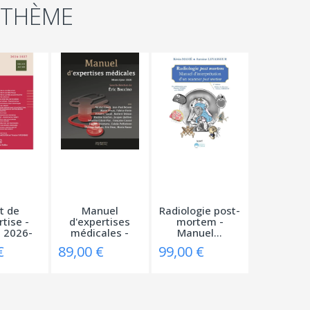
 THÈME
t de
Manuel
Radiologie post-
rtise -
d'expertises
mortem -
n 2026-
médicales -
Manuel...
27
Mises à...
€
89,00 €
99,00 €