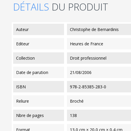
DÉTAILS
DU PRODUIT
auteur
Christophe de Bernardinis
editeur
Heures de France
collection
Droit professionnel
date de parution
21/08/2006
ISBN
978-2-85385-283-0
reliure
Broché
nbre de pages
138
format
13,0 cm × 20,0 cm × 0,4 cm