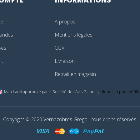
te
A propos
andes
Mentions légales
ses
CGV
nt
Livraison
Retrait en magasin
Marchand approuvé par la Société des Avis Garantis,
cliquez ici pour vérifi
Copyright © 2020 Vernazobres Grego - tous droits réservés.