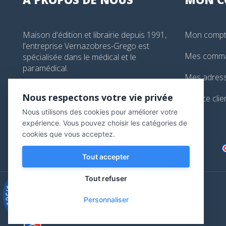
Maison d'édition et librairie depuis 1991,
Mon comp
l'entreprise Vernazobres-Grego est
Mes comm
spécialisée dans le médical et le
paramédical.
Mes adres
99, boulevard de l'Hôpital, Paris, France
Nous respectons votre vie privée
Service clie
01 44 24 13 61
Nous utilisons des cookies pour améliorer votre
librairie@vg-editions.com
expérience. Vous pouvez choisir les catégories de
cookies que vous acceptez.
Tout accepter
Tout refuser
9.3
/10
Personnaliser
543 avis