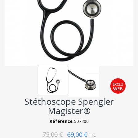
Stéthoscope Spengler
Magister®
Référence
507200
75,00 €
69,00 €
TTC