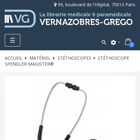
99, boulevard de l'Hôpital, 75013 Paris
Toggle
☰

settings
0
navigation
ACCUEIL
MATÉRIEL
STÉTHOSCOPES
STÉTHOSCOPE
SPENGLER MAGISTER®