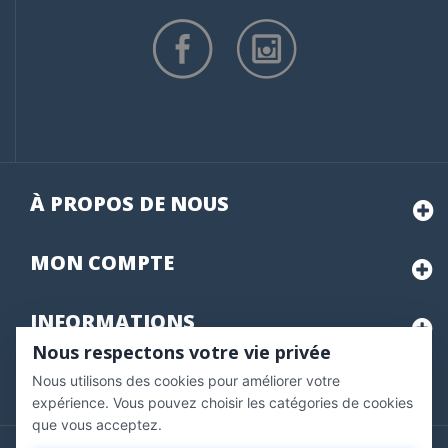
À PROPOS DE NOUS
MON
COMPTE
INFORMATIONS
Nous respectons votre vie privée
Nous utilisons des cookies pour améliorer votre
Marchand approuvé par la Société des Avis Garantis,
cliquez ici
pour vérifier
.
expérience. Vous pouvez choisir les catégories de cookies
que vous acceptez.