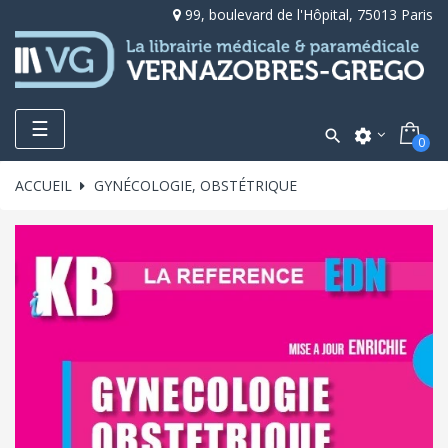
99, boulevard de l'Hôpital, 75013 Paris
Toggle
☰

settings
0
navigation
ACCUEIL
GYNÉCOLOGIE, OBSTÉTRIQUE