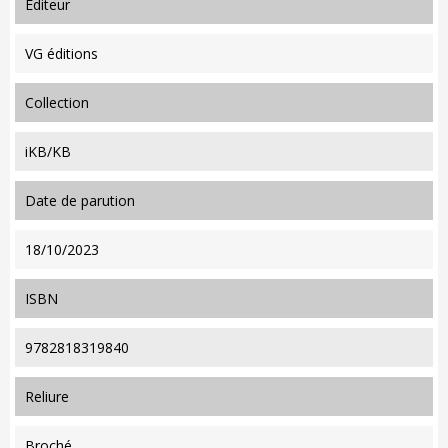
editeur
VG éditions
collection
iKB/KB
date de parution
18/10/2023
ISBN
9782818319840
reliure
Broché