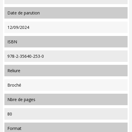
date de parution
12/09/2024
ISBN
978-2-35640-253-0
reliure
Broché
nbre de pages
80
format