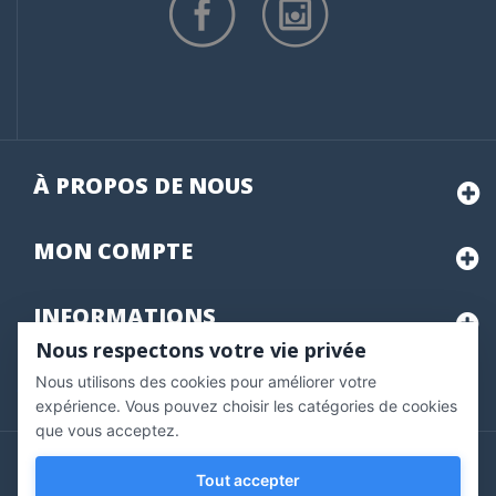
À PROPOS DE NOUS
MON
COMPTE
INFORMATIONS
Nous respectons votre vie privée
Nous utilisons des cookies pour améliorer votre
Marchand approuvé par la Société des Avis Garantis,
cliquez ici
pour vérifier
.
expérience. Vous pouvez choisir les catégories de cookies
que vous acceptez.
Copyright © 2020 Vernazobres Grego - tous droits
Tout accepter
réservés.