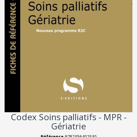
Codex Soins palliatifs - MPR -
Gériatrie
Référence
9782356402530