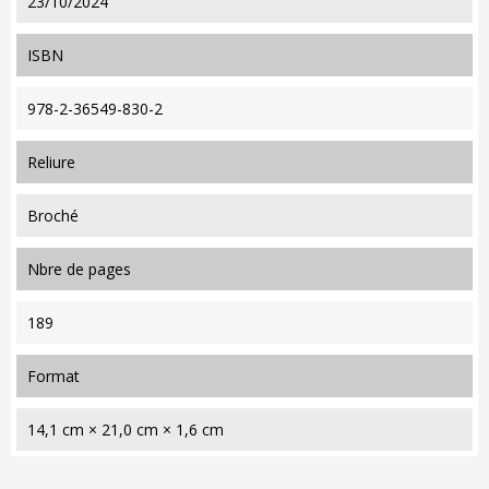
23/10/2024
ISBN
978-2-36549-830-2
reliure
Broché
nbre de pages
189
format
14,1 cm × 21,0 cm × 1,6 cm