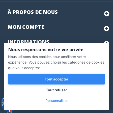
À PROPOS DE NOUS
MON
COMPTE
INFORMATIONS
Nous respectons votre vie privée
Nous utilisons des cookies pour améliorer votre
Marchand approuvé par la Société des Avis Garantis,
cliquez ici
pour vérifier
.
expérience. Vous pouvez choisir les catégories de cookies
que vous acceptez.
Copyright © 2020 Vernazobres Grego - tous droits
Tout accepter
réservés.
Tout refuser
Personnaliser
9.3
/10
543 avis