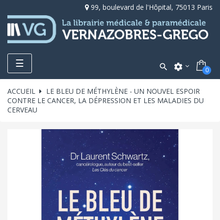
99, boulevard de l'Hôpital, 75013 Paris
Toggle
☰

settings
0
navigation
ACCUEIL
LE BLEU DE MÉTHYLÈNE - UN NOUVEL ESPOIR
CONTRE LE CANCER, LA DÉPRESSION ET LES MALADIES DU
CERVEAU