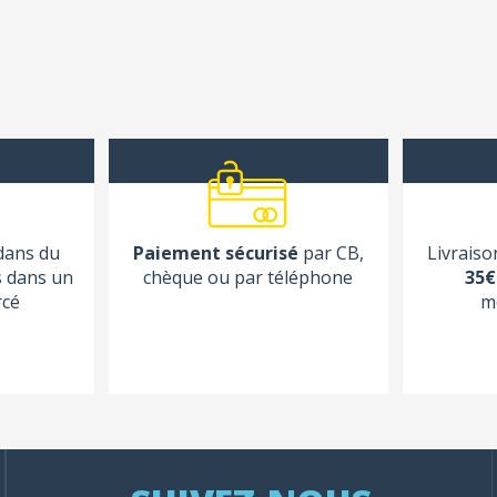
 dans du
Paiement sécurisé
par CB,
Livraiso
s dans un
chèque ou par téléphone
35€
rcé
m