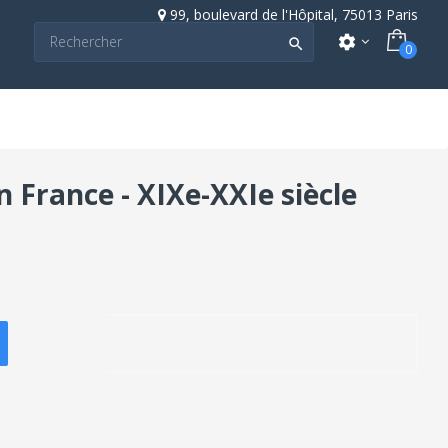
99, boulevard de l'Hôpital, 75013 Paris
settings

0
n France - XIXe-XXIe siècle