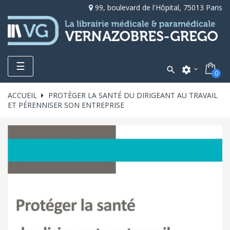
99, boulevard de l'Hôpital, 75013 Paris
Toggle
☰

settings
0
navigation
ACCUEIL
PROTÈGER LA SANTÉ DU DIRIGEANT AU TRAVAIL
ET PÉRENNISER SON ENTREPRISE