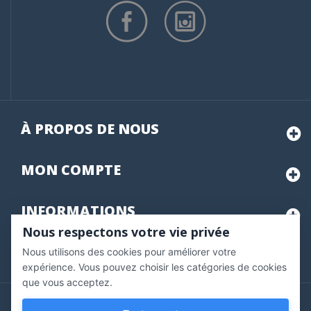
À PROPOS DE NOUS
MON
COMPTE
INFORMATIONS
Nous respectons votre vie privée
Nous utilisons des cookies pour améliorer votre
Marchand approuvé par la Société des Avis Garantis,
cliquez ici
pour vérifier
.
expérience. Vous pouvez choisir les catégories de cookies
que vous acceptez.
Copyright © 2020 Vernazobres Grego - tous droits