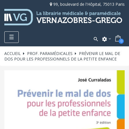
99, boulevard de l'Hôpital, 75013 Paris
Toggle
☰

settings
0
navigation
ACCUEIL
PROF. PARAMÉDICALES
PRÉVENIR LE MAL DE
DOS POUR LES PROFESSIONNELS DE LA PETITE ENFANCE