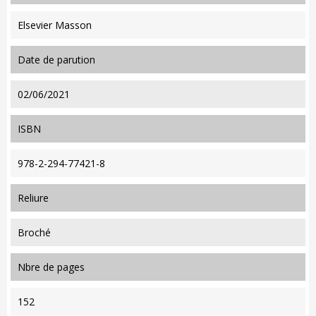
Elsevier Masson
date de parution
02/06/2021
ISBN
978-2-294-77421-8
reliure
Broché
nbre de pages
152