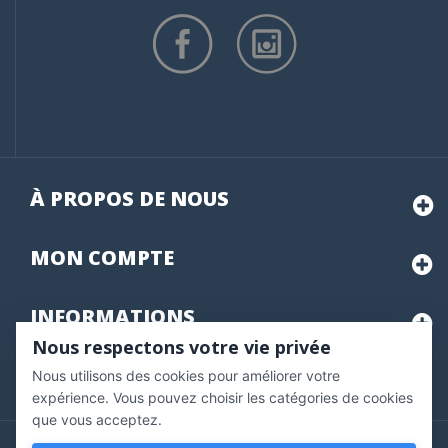
À PROPOS DE NOUS
MON
COMPTE
INFORMATIONS
Nous respectons votre vie privée
Nous utilisons des cookies pour améliorer votre
Marchand approuvé par la Société des Avis Garantis,
cliquez ici
pour vérifier
.
expérience. Vous pouvez choisir les catégories de cookies
que vous acceptez.
Copyright © 2020 Vernazobres Grego - tous droits