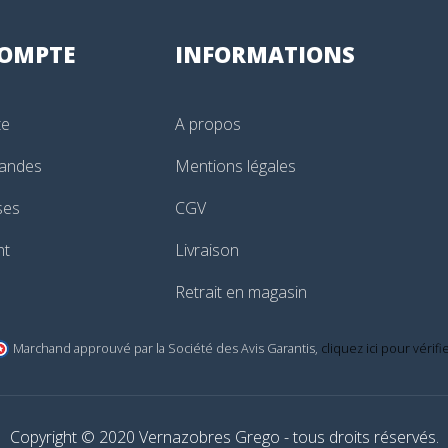
OMPTE
INFORMATIONS
te
A propos
andes
Mentions légales
ses
CGV
nt
Livraison
Retrait en magasin
Marchand approuvé par la Société des Avis Garantis,
cliquez ici pour vérifi
Copyright © 2020 Vernazobres Grego - tous droits réservés.