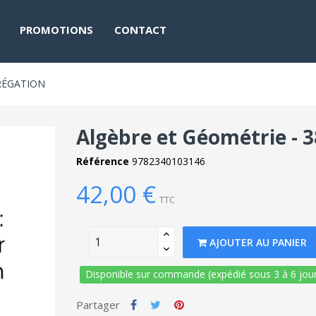
PROMOTIONS
CONTACT
RÉGATION
Algèbre et Géométrie - 3
Référence
9782340103146
42,00 €
TTC
AJOUTER AU PANIER
Disponible sur commande (expédié sous 3 à 6 jour
Partager