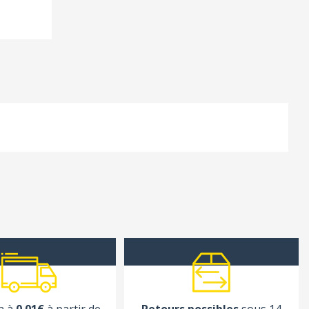
n à
0.01€
à partir de
Retours possibles
sous 14