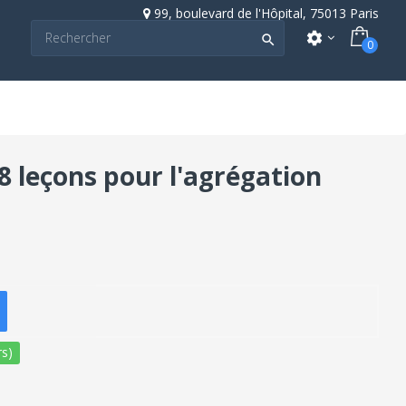
99, boulevard de l'Hôpital, 75013 Paris
settings

0
8 leçons pour l'agrégation
s)