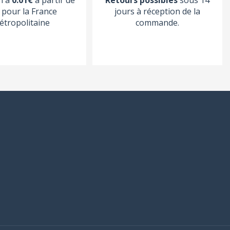
pour la France
jours à réception de la
étropolitaine
commande.