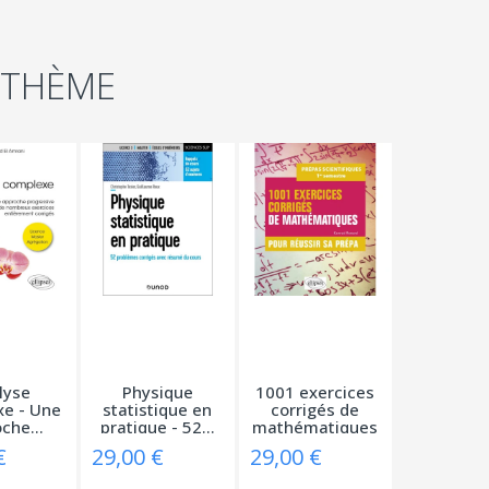
 THÈME
lyse
Physique
1001 exercices
e - Une
statistique en
corrigés de
che...
pratique - 52...
mathématiques
-...
€
29,00 €
29,00 €