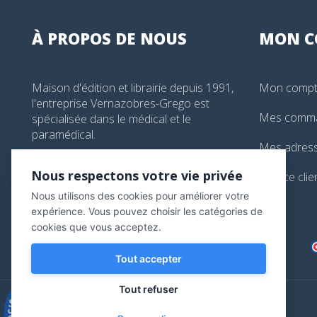
À PROPOS DE NOUS
MON
C
Maison d'édition et librairie depuis 1991,
Mon comp
l'entreprise Vernazobres-Grego est
Mes comm
spécialisée dans le médical et le
paramédical.
Mes adres
99, boulevard de l'Hôpital, Paris, France
Nous respectons votre vie privée
Service clie
01 44 24 13 61
Nous utilisons des cookies pour améliorer votre
librairie@vg-editions.com
expérience. Vous pouvez choisir les catégories de
cookies que vous acceptez.
Tout accepter
Tout refuser
9.3
/10