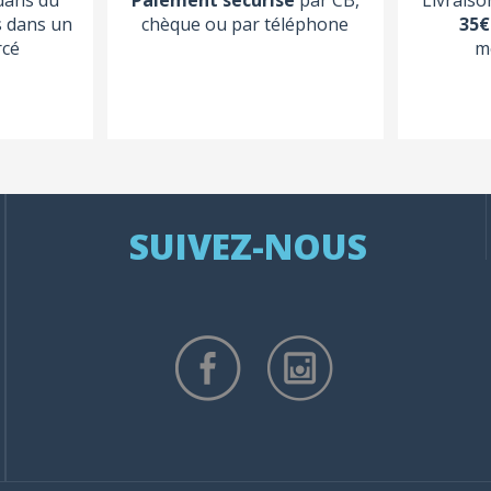
s dans un
chèque ou par téléphone
35€
rcé
m
SUIVEZ-NOUS