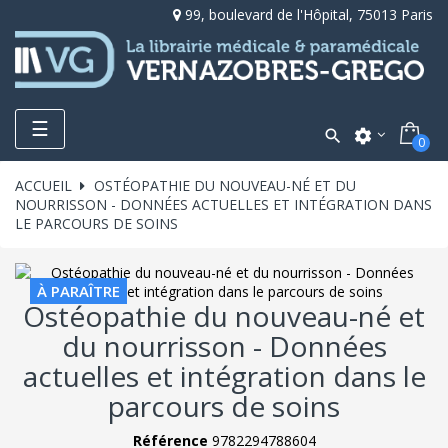
99, boulevard de l'Hôpital, 75013 Paris
Toggle
☰

settings
0
navigation
ACCUEIL
OSTÉOPATHIE DU NOUVEAU-NÉ ET DU
NOURRISSON - DONNÉES ACTUELLES ET INTÉGRATION DANS
LE PARCOURS DE SOINS
À PARAÎTRE
Ostéopathie du nouveau-né et
du nourrisson - Données
actuelles et intégration dans le
parcours de soins
Référence
9782294788604