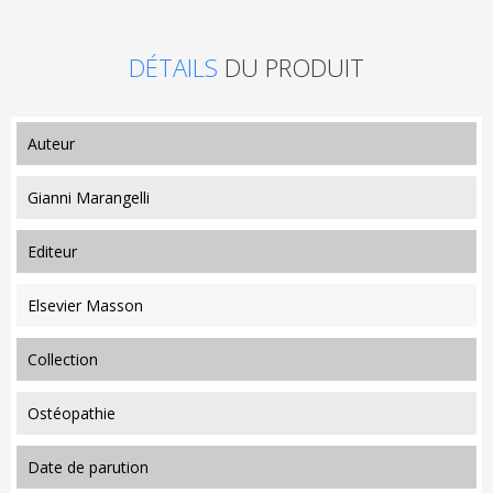
DÉTAILS
DU PRODUIT
auteur
Gianni Marangelli
editeur
Elsevier Masson
collection
Ostéopathie
date de parution