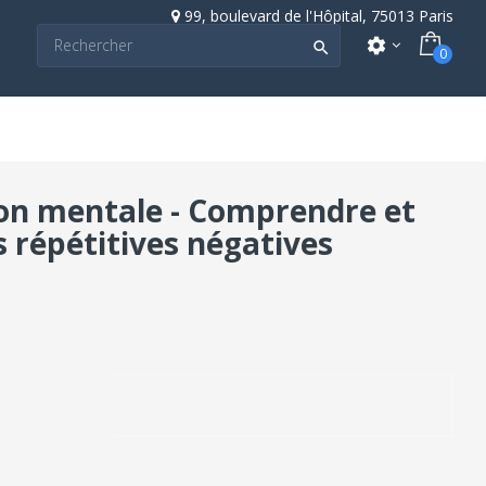
99, boulevard de l'Hôpital, 75013 Paris
settings

0
ion mentale - Comprendre et
 répétitives négatives