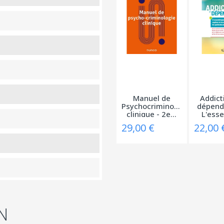
Manuel de
Addict
Psychocriminologie
dépend
clinique - 2e...
L'essen
29,00 €
22,00 
N