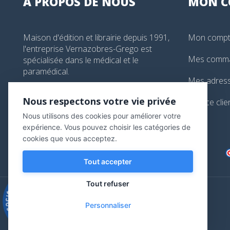
À PROPOS DE NOUS
MON
C
Maison d'édition et librairie depuis 1991,
Mon comp
l'entreprise Vernazobres-Grego est
Mes comm
spécialisée dans le médical et le
paramédical.
Mes adres
99, boulevard de l'Hôpital, Paris, France
Nous respectons votre vie privée
Service clie
01 44 24 13 61
Nous utilisons des cookies pour améliorer votre
librairie@vg-editions.com
expérience. Vous pouvez choisir les catégories de
cookies que vous acceptez.
Tout accepter
Tout refuser
9.3
/10
Personnaliser
543 avis