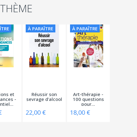
 THÈME
ÎTRE
À PARAÎTRE
À PARAÎTRE
ions et
Réussir son
Art-thérapie -
ances -
sevrage d'alcool
100 questions
tiel...
pour...
€
22,00 €
18,00 €