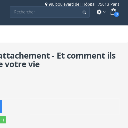
99, boulevard de l'Hôpital, 75013 Paris
settings

0
attachement - Et comment ils
e votre vie
s)