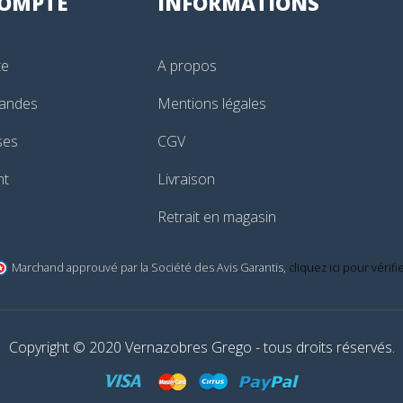
OMPTE
INFORMATIONS
te
A propos
andes
Mentions légales
ses
CGV
nt
Livraison
Retrait en magasin
Marchand approuvé par la Société des Avis Garantis,
cliquez ici pour vérifi
Copyright © 2020 Vernazobres Grego - tous droits réservés.