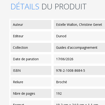
DÉTAILS
DU PRODUIT
auteur
Estelle Wallon, Christine Genet
editeur
Dunod
collection
Guides d'accompagnement
date de parution
17/06/2026
ISBN
978-2-1008-8684-5
reliure
Broché
nbre de pages
192
format
19,2 cm × 24,0 cm × 1,1 cm