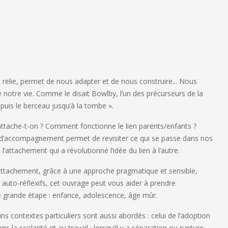
s relie, permet de nous adapter et de nous construire... Nous
 notre vie. Comme le disait Bowlby, l’un des précurseurs de la
epuis le berceau jusqu’à la tombe ».
attache-t-on ? Comment fonctionne le lien parents/enfants ?
e d’accompagnement permet de revisiter ce qui se passe dans nos
 l’attachement qui a révolutionné l’idée du lien à l’autre.
l’attachement, grâce à une approche pragmatique et sensible,
uto-réflexifs, cet ouvrage peut vous aider à prendre
e grande étape : enfance, adolescence, âge mûr.
ins contextes particuliers sont aussi abordés : celui de l’adoption
ns la scolarité et au travail ; lorsqu’il y a séparation ou rupture