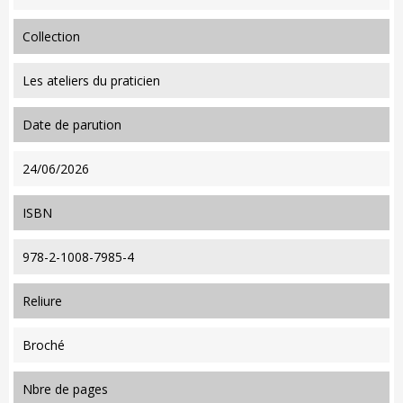
collection
Les ateliers du praticien
date de parution
24/06/2026
ISBN
978-2-1008-7985-4
reliure
Broché
nbre de pages