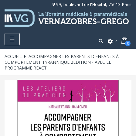
99, boulevard de l'Hôpital, 75013 Paris
Toggle
☰

settings
0
navigation
ACCUEIL
ACCOMPAGNER LES PARENTS D'ENFANTS À
COMPORTEMENT TYRANNIQUE 2ÉDITION - AVEC LE
PROGRAMME REACT