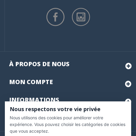
À PROPOS DE NOUS
MON
COMPTE
INFORMATIONS
Nous respectons votre vie privée
Nous utilisons des cookies pour améliorer votre
Marchand approuvé par la Société des Avis Garantis,
cliquez ici
pour vérifier
.
expérience. Vous pouvez choisir les catégories de cookies
que vous acceptez.