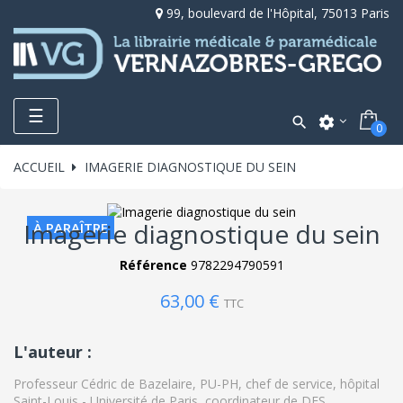
99, boulevard de l'Hôpital, 75013 Paris
Toggle
☰

settings
0
navigation
ACCUEIL
IMAGERIE DIAGNOSTIQUE DU SEIN
Imagerie diagnostique du sein
À PARAÎTRE
Référence
9782294790591
63,00 €
TTC
L'auteur :
Professeur Cédric de Bazelaire,
PU-PH, chef de service, hôpital
Saint-Louis - Université de Paris, coordinateur de DES