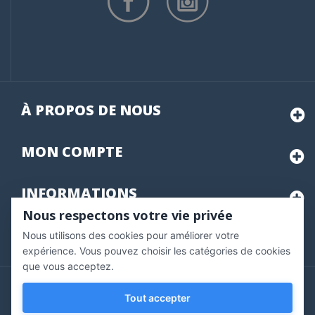
À PROPOS DE NOUS
MON
COMPTE
INFORMATIONS
Nous respectons votre vie privée
Nous utilisons des cookies pour améliorer votre
Marchand approuvé par la Société des Avis Garantis,
cliquez ici
pour vérifier
.
expérience. Vous pouvez choisir les catégories de cookies
que vous acceptez.
Copyright © 2020 Vernazobres Grego - tous droits
Tout accepter
réservés.