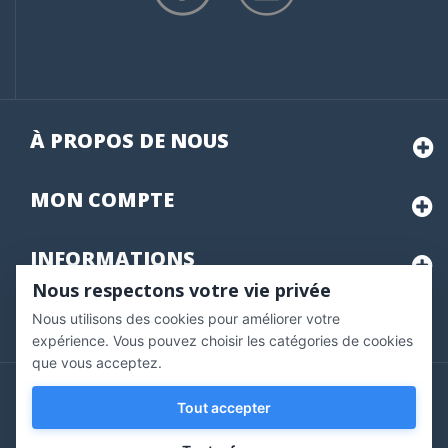
À PROPOS DE NOUS
MON
COMPTE
INFORMATIONS
Nous respectons votre vie privée
Nous utilisons des cookies pour améliorer votre
Marchand approuvé par la Société des Avis Garantis,
cliquez ici
pour vérifier
.
expérience. Vous pouvez choisir les catégories de cookies
que vous acceptez.
Copyright © 2020 Vernazobres Grego - tous droits
Tout accepter
réservés.