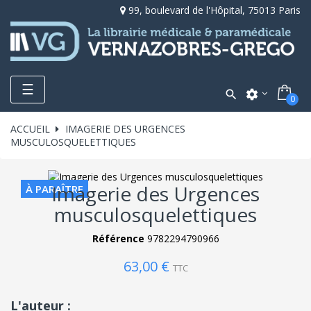
99, boulevard de l'Hôpital, 75013 Paris
Toggle
☰

settings
0
navigation
ACCUEIL
IMAGERIE DES URGENCES
MUSCULOSQUELETTIQUES
Imagerie des Urgences
À PARAÎTRE
musculosquelettiques
Référence
9782294790966
63,00 €
TTC
L'auteur :