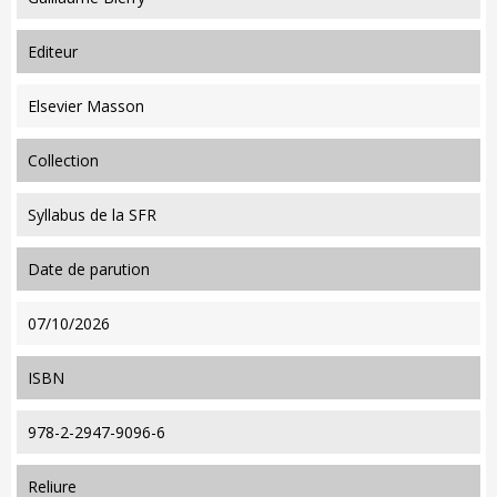
editeur
Elsevier Masson
collection
Syllabus de la SFR
date de parution
07/10/2026
ISBN
978-2-2947-9096-6
reliure