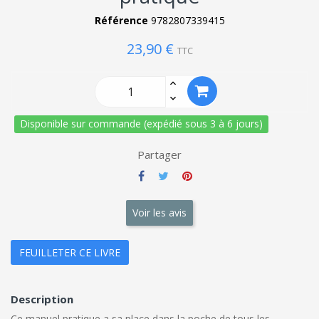
Référence
9782807339415
23,90 €
TTC
Disponible sur commande (expédié sous 3 à 6 jours)
Partager
Voir les avis
FEUILLETER CE LIVRE
Description
Ce manuel pratique a sa place dans la poche de tous les