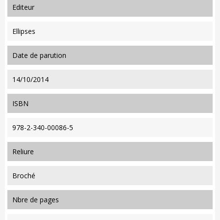
editeur
Ellipses
date de parution
14/10/2014
ISBN
978-2-340-00086-5
reliure
Broché
nbre de pages