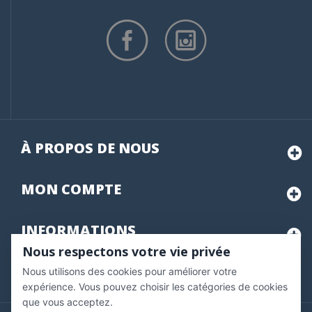
À PROPOS DE NOUS
MON
COMPTE
INFORMATIONS
Nous respectons votre vie privée
Nous utilisons des cookies pour améliorer votre
Marchand approuvé par la Société des Avis Garantis,
cliquez ici
pour vérifier
.
expérience. Vous pouvez choisir les catégories de cookies
que vous acceptez.