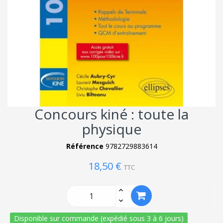
Concours kiné : toute la
physique
Référence
9782729883614
18,50 €
TTC
Disponible sur commande (expédié sous 3 à 6 jours)