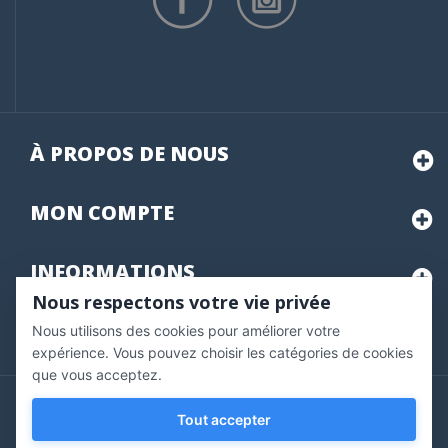
À PROPOS DE NOUS
MON
COMPTE
INFORMATIONS
Nous respectons votre vie privée
Nous utilisons des cookies pour améliorer votre
Marchand approuvé par la Société des Avis Garantis,
cliquez ici
pour vérifier
.
expérience. Vous pouvez choisir les catégories de cookies
que vous acceptez.
Copyright © 2020 Vernazobres Grego - tous droits
Tout accepter
réservés.