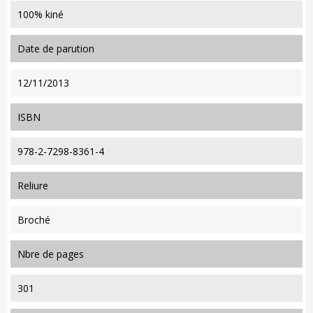
100% kiné
date de parution
12/11/2013
ISBN
978-2-7298-8361-4
reliure
Broché
nbre de pages
301