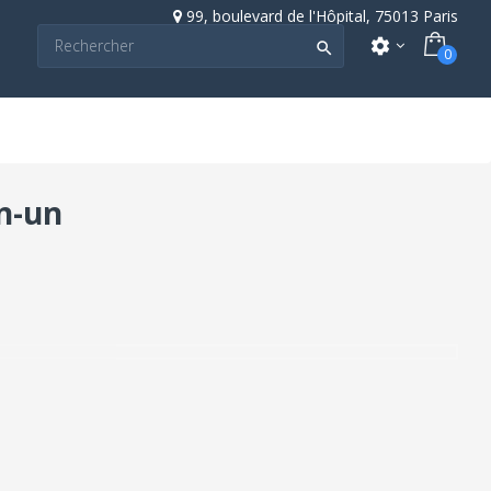
99, boulevard de l'Hôpital, 75013 Paris
settings

0
en-un