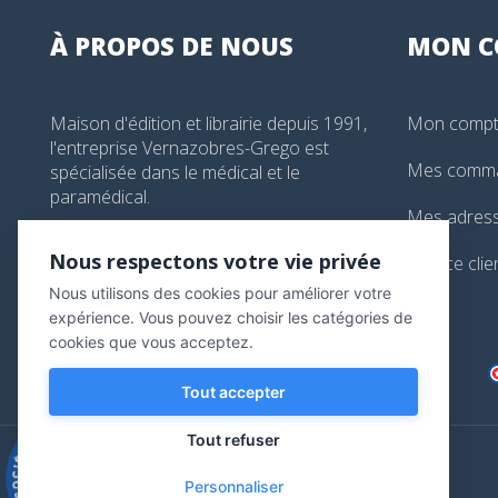
À PROPOS DE NOUS
MON
C
Maison d'édition et librairie depuis 1991,
Mon comp
l'entreprise Vernazobres-Grego est
Mes comm
spécialisée dans le médical et le
paramédical.
Mes adres
99, boulevard de l'Hôpital, Paris, France
Nous respectons votre vie privée
Service clie
01 44 24 13 61
Nous utilisons des cookies pour améliorer votre
librairie@vg-editions.com
expérience. Vous pouvez choisir les catégories de
cookies que vous acceptez.
Tout accepter
Tout refuser
9.3
/10
Personnaliser
543 avis