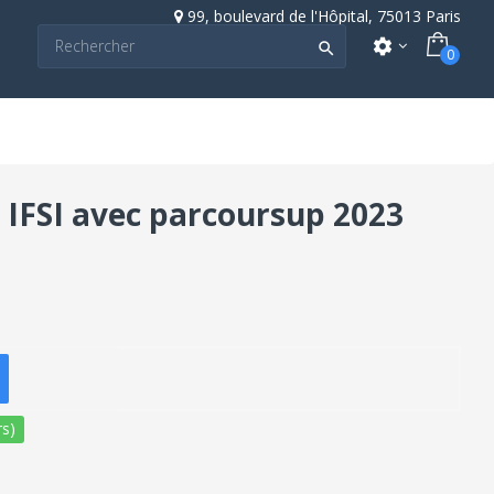
99, boulevard de l'Hôpital, 75013 Paris
settings

0
 IFSI avec parcoursup 2023
s)