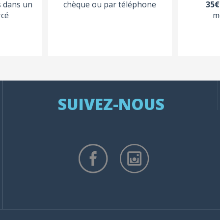
s dans un
chèque ou par téléphone
35€
rcé
m
SUIVEZ-NOUS