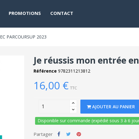
PROMOTIONS
CONTACT
AVEC PARCOURSUP 2023
Je réussis mon entrée en
Référence
9782311213812
16,00 €
TTC
AJOUTER AU PANIER
Disponible sur commande (expédié sous 3 à 6 jour
Partager