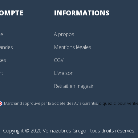
OMPTE
INFORMATIONS
te
A propos
andes
Mentions légales
ses
CGV
nt
Livraison
Retrait en magasin
Marchand approuvé par la Société des Avis Garantis,
cliquez ici pour vérifi
Copyright © 2020 Vernazobres Grego - tous droits réservés.