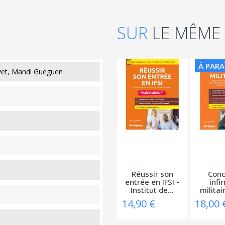
SUR
LE MÊME
À PARA
vet, Mandi Gueguen
Réussir son
Conc
entrée en IFSI -
infi
Institut de...
militai
14,90 €
18,00 