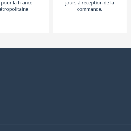
pour la France
jours à réception de la
étropolitaine
commande.