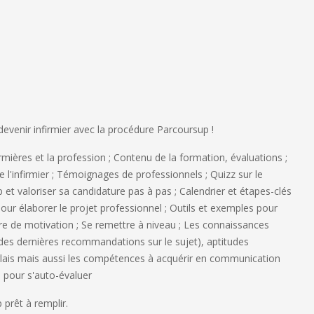
devenir infirmier avec la procédure Parcoursup !
irmières et la profession ; Contenu de la formation, évaluations ;
de l'infirmier ; Témoignages de professionnels ; Quizz sur le
 et valoriser sa candidature pas à pas ; Calendrier et étapes-clés
 pour élaborer le projet professionnel ; Outils et exemples pour
ttre de motivation ; Se remettre à niveau ; Les connaissances
r des dernières recommandations sur le sujet), aptitudes
glais mais aussi les compétences à acquérir en communication
s pour s'auto-évaluer
rêt à remplir.