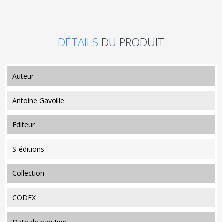
DÉTAILS
DU PRODUIT
auteur
Antoine Gavoille
editeur
S-éditions
collection
CODEX
date de parution