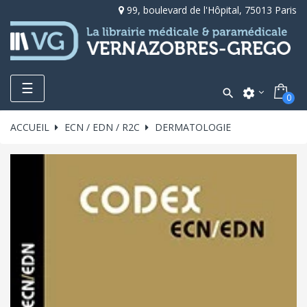
99, boulevard de l'Hôpital, 75013 Paris
Toggle
☰

settings
0
navigation
ACCUEIL
ECN / EDN / R2C
DERMATOLOGIE