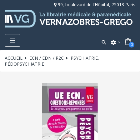
99, boulevard de l'Hôpital, 75013 Paris
Toggle
☰

settings
0
navigation
ACCUEIL
ECN / EDN / R2C
PSYCHIATRIE,
PÉDOPSYCHIATRIE