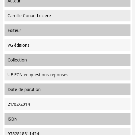
auteur
Camille Conan Leclere
editeur
VG éditions
collection
UE ECN en questions-réponses
date de parution
21/02/2014
ISBN
9782818311424